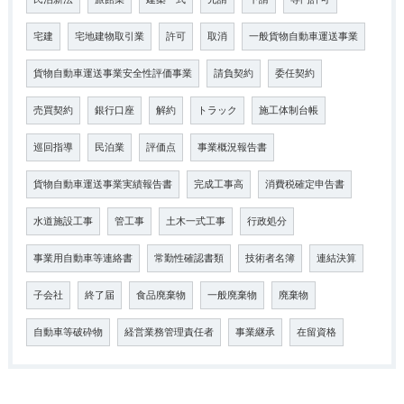
宅建
宅地建物取引業
許可
取消
一般貨物自動車運送事業
貨物自動車運送事業安全性評価事業
請負契約
委任契約
売買契約
銀行口座
解約
トラック
施工体制台帳
巡回指導
民泊業
評価点
事業概況報告書
貨物自動車運送事業実績報告書
完成工事高
消費税確定申告書
水道施設工事
管工事
土木一式工事
行政処分
事業用自動車等連絡書
常勤性確認書類
技術者名簿
連結決算
子会社
終了届
食品廃棄物
一般廃棄物
廃棄物
自動車等破砕物
経営業務管理責任者
事業継承
在留資格