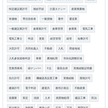
特定建設業許可
相続手続
介護タクシー
産業廃棄物
有価物
専任技術者
一般貨物
要件
運送業
一般建設業許可
倉庫業許可
倉庫管理
倉庫業
電気工事
電気工事士
申請
更新
経営管理
経管
知事許可
大臣許可
共同名義人
不動産
入札
用途地域
入札参加資格申請
車庫
農地転用
市街化調整区域
営業用車両
緑ナンバー
P点
吸収合併
実務経験証明書
先行許可
産廃
機械器具設置工事
実務経験
開発許可
建築許可
電子申請
建退共
都市計画法
不動産業
造園業
剪定
伐採
土木
残置物処理
建設工事
民泊
民泊新法
旅館業
建築一式
元請
下請
専門許可