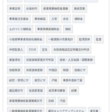
車庫証明
出張封印
産業廃棄物収集運搬
風俗営業
事業復活支援金
事前確認
入管
永住
補助金
ものづくり補助金
事業再構築補助金
相続
小規模事業者持続化補助金
一般酒類小売業免許
監理団体
監査
外部監査人
CCUS
定住
在留資格認定証明書交付申請
家族滞在
在留資格変更許可申請
技術・人文知識・国際業務
技能実習
在留資格更新
中国語
韓国
技能ビザ
経営・管理ビザ
就労ビザ
戸籍
事業年度終了届
建設業許可
役員変更届
経営事項審査
経審
産業廃棄物収集運搬業許可
石綿
汚泥
一般廃棄物収集運搬業許可
建設キャリアアップシステム
遺言書