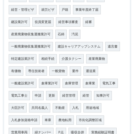
経営・管理ビザ
就労ビザ
戸籍
事業年度終了届
建設業許可
役員変更届
経営事項審査
経審
産業廃棄物収集運搬業許可
石綿
汚泥
一般廃棄物収集運搬業許可
建設キャリアアップシステム
遺言書
特定建設業許可
相続手続
介護タクシー
産業廃棄物
有価物
専任技術者
一般貨物
要件
運送業
一般建設業許可
倉庫業許可
倉庫管理
倉庫業
電気工事
電気工事士
申請
更新
経営管理
経管
知事許可
大臣許可
共同名義人
不動産
入札
用途地域
入札参加資格申請
車庫
農地転用
市街化調整区域
営業用車両
緑ナンバー
P点
吸収合併
実務経験証明書