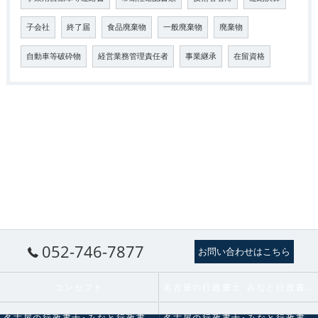
子会社
終了届
食品廃棄物
一般廃棄物
廃棄物
自動車等破砕物
経営業務管理責任者
事業継承
在留資格
052-746-7877
お問い合わせはこちら
コンセプト
名古屋の行政書士･みなと行政書士法人の口コミ情報
名古屋の行政書士･みなと行政書士法人の評判
名古屋の行政書士･みなと行政書士法人のお客様の声