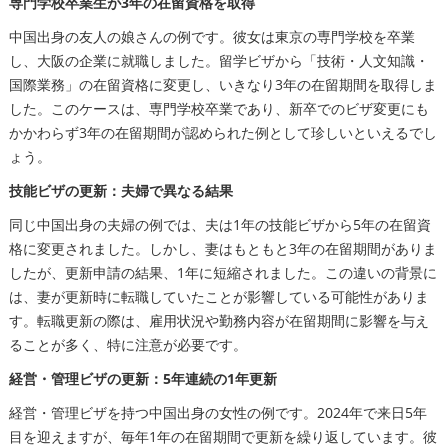
専門学校卒業生が3年の在留資格を取得
中国出身の友人の娘さんの例です。彼女は東京の専門学校を卒業
し、大阪の企業に就職しました。留学ビザから「技術・人文知識・
国際業務」の在留資格に変更し、いきなり3年の在留期間を取得しま
した。このケースは、専門学校卒業であり、新卒でのビザ変更にも
かかわらず3年の在留期間が認められた例として珍しいといえるでし
ょう。
技能ビザの更新：夫婦で異なる結果
同じ中国出身の夫婦の例では、夫は1年の技能ビザから5年の在留資
格に変更されました。しかし、妻はもともと3年の在留期間がありま
したが、更新申請の結果、1年に短縮されました。この違いの背景に
は、妻が更新時に転職していたことが影響している可能性がありま
す。転職更新の際は、雇用状況や勤務内容が在留期間に影響を与え
ることが多く、特に注意が必要です。
経営・管理ビザの更新：5年連続の1年更新
経営・管理ビザを持つ中国出身の女性の例です。2024年で来日5年
目を迎えますが、毎年1年の在留期間で更新を繰り返しています。彼