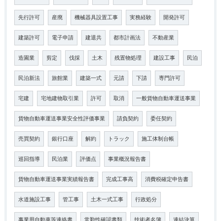
先行許可
産廃
機械器具設置工事
実務経験
開発許可
建築許可
電子申請
建退共
都市計画法
不動産業
造園業
剪定
伐採
土木
残置物処理
建設工事
民泊
民泊新法
旅館業
建築一式
元請
下請
専門許可
宅建
宅地建物取引業
許可
取消
一般貨物自動車運送事業
貨物自動車運送事業安全性評価事業
請負契約
委任契約
売買契約
銀行口座
解約
トラック
施工体制台帳
巡回指導
民泊業
評価点
事業概況報告書
貨物自動車運送事業実績報告書
完成工事高
消費税確定申告書
水道施設工事
管工事
土木一式工事
行政処分
事業用自動車等連絡書
常勤性確認書類
技術者名簿
連結決算