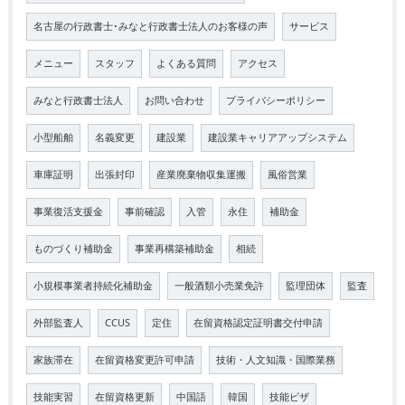
名古屋の行政書士･みなと行政書士法人のお客様の声
サービス
メニュー
スタッフ
よくある質問
アクセス
みなと行政書士法人
お問い合わせ
プライバシーポリシー
小型船舶
名義変更
建設業
建設業キャリアアップシステム
車庫証明
出張封印
産業廃棄物収集運搬
風俗営業
事業復活支援金
事前確認
入管
永住
補助金
ものづくり補助金
事業再構築補助金
相続
小規模事業者持続化補助金
一般酒類小売業免許
監理団体
監査
外部監査人
CCUS
定住
在留資格認定証明書交付申請
家族滞在
在留資格変更許可申請
技術・人文知識・国際業務
技能実習
在留資格更新
中国語
韓国
技能ビザ