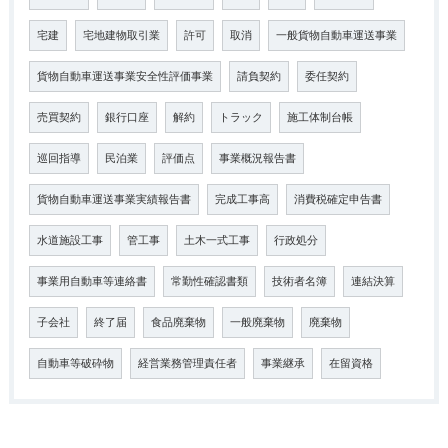
宅建
宅地建物取引業
許可
取消
一般貨物自動車運送事業
貨物自動車運送事業安全性評価事業
請負契約
委任契約
売買契約
銀行口座
解約
トラック
施工体制台帳
巡回指導
民泊業
評価点
事業概況報告書
貨物自動車運送事業実績報告書
完成工事高
消費税確定申告書
水道施設工事
管工事
土木一式工事
行政処分
事業用自動車等連絡書
常勤性確認書類
技術者名簿
連結決算
子会社
終了届
食品廃棄物
一般廃棄物
廃棄物
自動車等破砕物
経営業務管理責任者
事業継承
在留資格