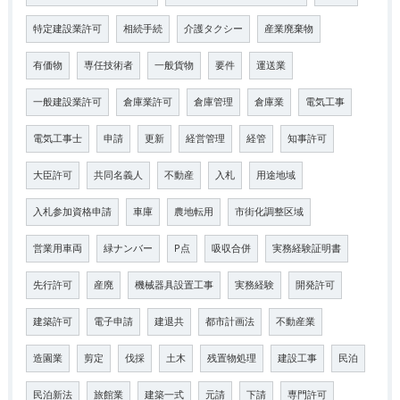
特定建設業許可
相続手続
介護タクシー
産業廃棄物
有価物
専任技術者
一般貨物
要件
運送業
一般建設業許可
倉庫業許可
倉庫管理
倉庫業
電気工事
電気工事士
申請
更新
経営管理
経管
知事許可
大臣許可
共同名義人
不動産
入札
用途地域
入札参加資格申請
車庫
農地転用
市街化調整区域
営業用車両
緑ナンバー
P点
吸収合併
実務経験証明書
先行許可
産廃
機械器具設置工事
実務経験
開発許可
建築許可
電子申請
建退共
都市計画法
不動産業
造園業
剪定
伐採
土木
残置物処理
建設工事
民泊
民泊新法
旅館業
建築一式
元請
下請
専門許可