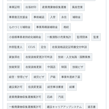
車庫証明
出張封印
産業廃棄物収集運搬
風俗営業
事業復活支援金
事前確認
入管
永住
補助金
ものづくり補助金
事業再構築補助金
相続
小規模事業者持続化補助金
一般酒類小売業免許
監理団体
監査
外部監査人
CCUS
定住
在留資格認定証明書交付申請
家族滞在
在留資格変更許可申請
技術・人文知識・国際業務
技能実習
在留資格更新
中国語
韓国
技能ビザ
経営・管理ビザ
就労ビザ
戸籍
事業年度終了届
建設業許可
役員変更届
経営事項審査
経審
産業廃棄物収集運搬業許可
石綿
汚泥
一般廃棄物収集運搬業許可
建設キャリアアップシステム
遺言書